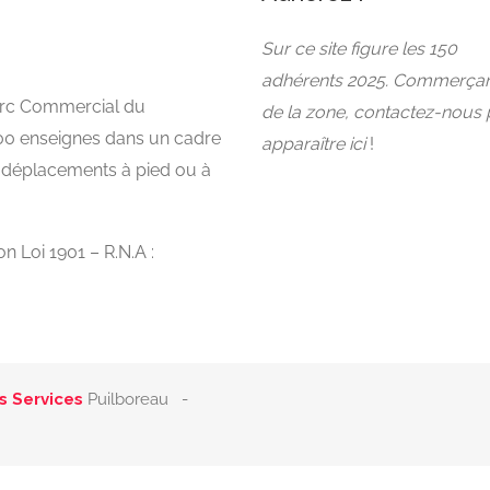
Sur ce site figure les 150
adhérents 2025. Commerça
Parc Commercial du
de la zone, contactez-nous
00 enseignes dans un cadre
apparaître ici
!
s déplacements à pied ou à
n Loi 1901 – R.N.A :
s Services
Puilboreau -