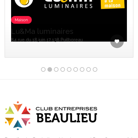
Maison
Lu&Ma luminaires
84 rue du 18 juin 17 138 Puilboreau