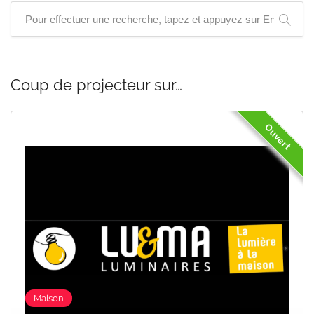
Coup de projecteur sur…
t
Ouvert
Maison