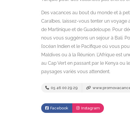
Des vacances au bout du monde et à petit
Caraïbes, laissez-vous tenter un voyage
de Martinique et de Guadeloupe. Pour déc
nous vous suggérons un sejour à Bali. P
Ouvert
l’océan Indien et le Pacifique où vous p
Maldives ou à la Réunion. L’Afrique est u
au Cap Vert en passant par le Kenya ou l
paysages variés vous attendent.
05 46 00 29 29
www.promovacanc
Facebook
Instagram
Maison
ce&Styles
Lu&Ma luminaire