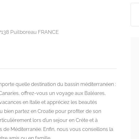
 17138 Puilboreau FRANCE
porte quelle destination du bassin méditerranéen :
anaries, offrez-vous un voyage aux Baléares,
vacances en Italie et appréciez les beautés
u bien partez en Croatie pour profiter de son
rticulièrement lors d’un sejour en Crète et à
 de Méditerranée. Enfin, nous vous conseillons la
re amis ou en famille.