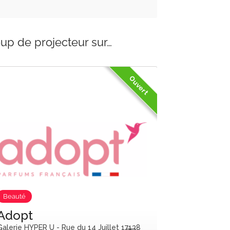
up de projecteur sur…
Ouvert
Services
Mode
Save
Intersport
Galerie HYPER 