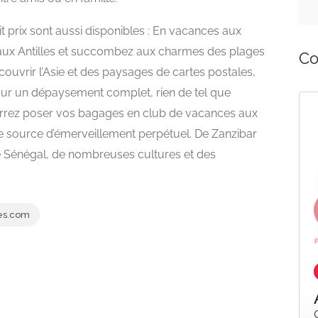
 prix sont aussi disponibles : En vacances aux
 aux Antilles et succombez aux charmes des plages
Co
ouvrir l’Asie et des paysages de cartes postales,
our un dépaysement complet, rien de tel que
Ouvert
Ouvert
ourrez poser vos bagages en club de vacances aux
ne source d’émerveillement perpétuel. De Zanzibar
e Sénégal, de nombreuses cultures et des
es.com
Beauté
Adopt
s
Galerie HYPER U - Rue du 14 Juillet 17138