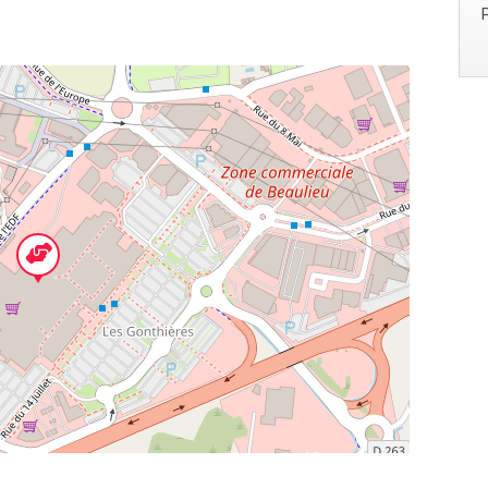
oreau
Puilboreau - FRANCE
Leaflet
| ©
OpenStreetMap
contributors