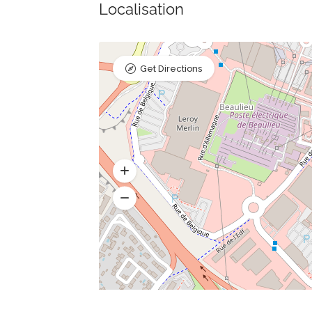
Localisation
 Juin 17138 Puilboreau
84 rue du 18 juin 17 138 Puilb
Get Directions