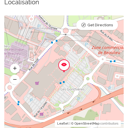
Localisation
Get Directions
Leaflet
| ©
OpenStreetMap
contributors